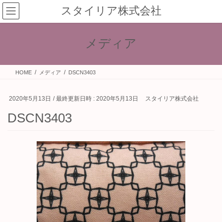
コ
ナ
スタイリア株式会社
ン
ビ
テ
ゲ
ン
ー
メディア
ツ
シ
へ
ョ
ス
ン
HOME
メディア
DSCN3403
キ
に
ッ
移
プ
動
2020年5月13日
/ 最終更新日時 :
2020年5月13日
スタイリア株式会社
DSCN3403