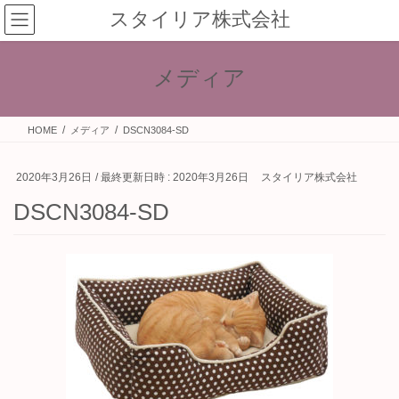
コ
ナ
スタイリア株式会社
ン
ビ
テ
ゲ
ン
ー
メディア
ツ
シ
へ
ョ
ス
ン
HOME
メディア
DSCN3084-SD
キ
に
ッ
移
プ
動
2020年3月26日
/ 最終更新日時 :
2020年3月26日
スタイリア株式会社
DSCN3084-SD