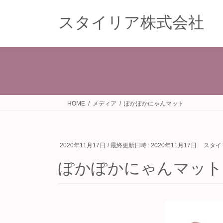
コ
ナ
ン
ビ
スタイリア株式会社
テ
ゲ
ン
ー
ツ
シ
へ
ョ
ス
ン
キ
に
ッ
移
HOME
メディア
ぽかぽかにゃんマット
プ
動
2020年11月17日
/ 最終更新日時 :
2020年11月17日
スタイ
ぽかぽかにゃんマット